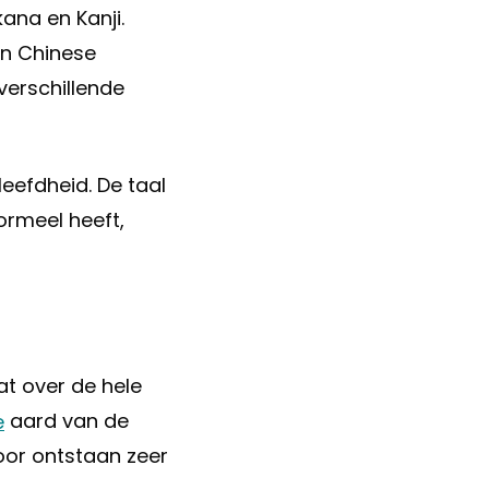
ana en Kanji.
en Chinese
verschillende
eefdheid. De taal
ormeel heeft,
at over de hele
e
aard van de
or ontstaan zeer