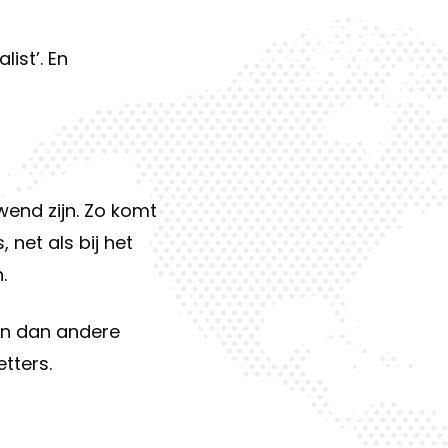
ist’. En
end zijn. Zo komt
 net als bij het
.
en dan andere
etters.