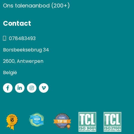
Ons talenaanbod (200+)
Contact
078483493
Borsbeeksebrug 34
2600, Antwerpen
België
Facebook
LinkedIn
Instagram
Vimeo