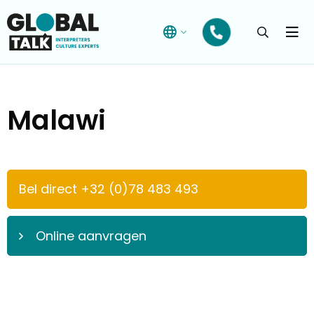
Open
searchba
Menu
Malawi
Bel direct +32 (0)78 483 493
Online aanvragen