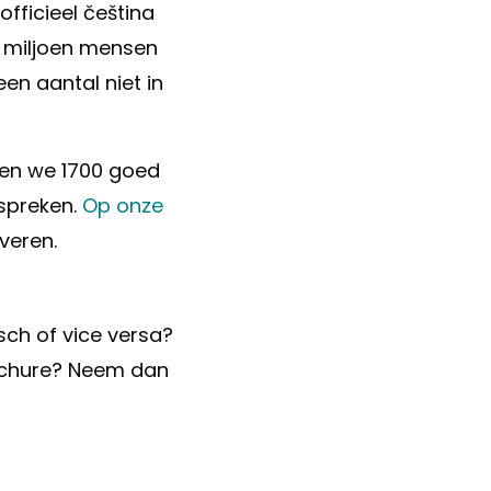
fficieel čeština
2 miljoen mensen
en aantal niet in
bben we 1700 goed
 spreken.
Op onze
everen.
sch of vice versa?
rochure? Neem dan