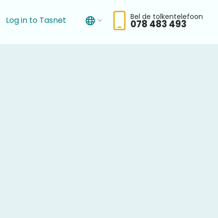
Bel de tolkentelefoon
Log in to Tasnet
078 483 493