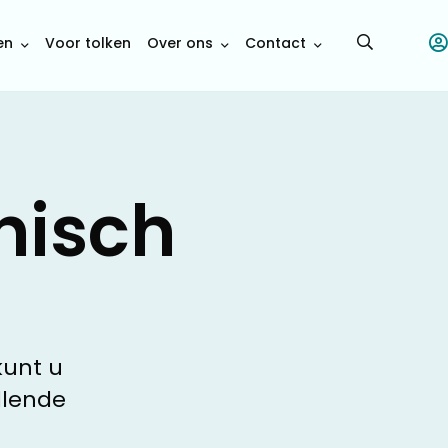
en
Voor tolken
Over ons
Contact
Open
searchbar
hisch
kunt u
llende