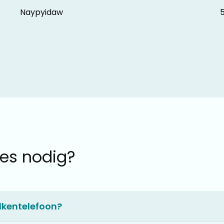
Naypyidaw
5
ees nodig?
lkentelefoon?