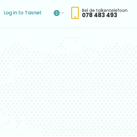
Bel de tolkentelefoon
Log in to Tasnet
078 483 493