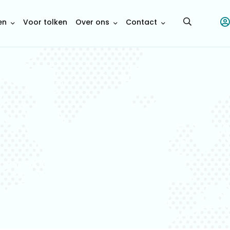
en
Voor tolken
Over ons
Contact
Open
searchbar