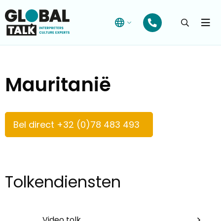
Open
searchba
Menu
Mauritanië
Bel direct +32 (0)78 483 493
Tolkendiensten
Video tolk