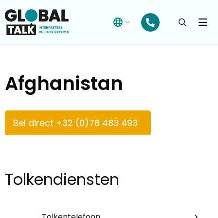
Open
searchba
Menu
Afghanistan
Bel direct +32 (0)78 483 493
Tolkendiensten
Tolkentelefoon