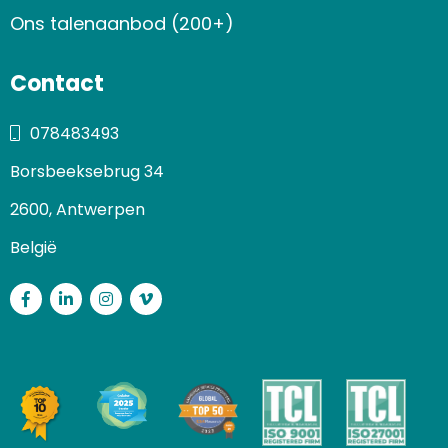
Ons talenaanbod (200+)
Contact
078483493
Borsbeeksebrug 34
2600, Antwerpen
België
Facebook
LinkedIn
Instagram
Vimeo