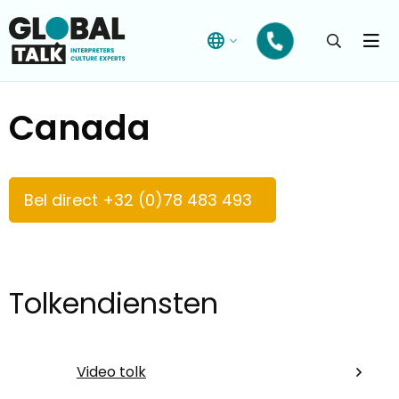
Open
searchba
Menu
Zoek
Canada
Zoek
Bel direct +32 (0)78 483 493
Tolkendiensten
Video tolk